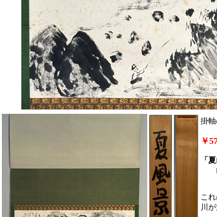
掛軸
￥57
「夏
山
これ
川が