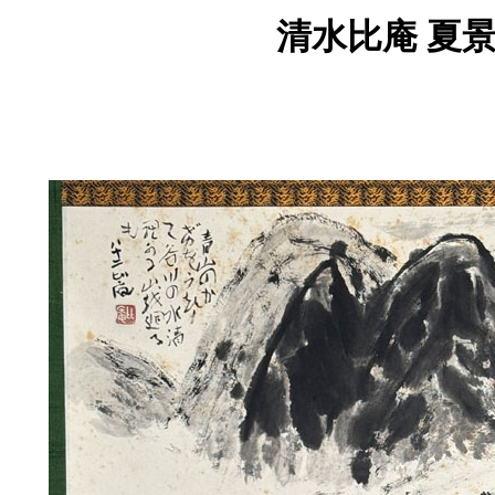
清水比庵 夏