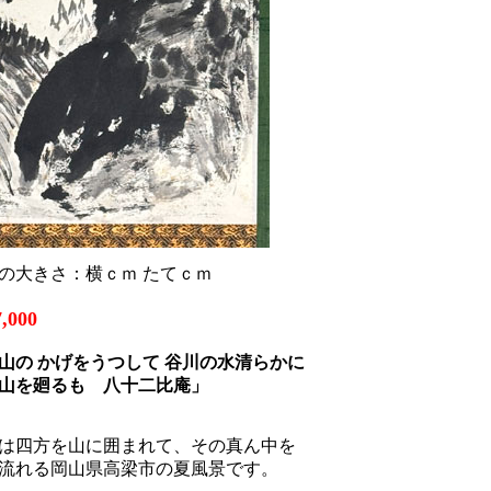
の大きさ：横ｃｍ たてｃｍ
,000
山の かげをうつして 谷川の水清らかに
を廻るも 八十二比庵」
は四方を山に囲まれて、その真ん中を
流れる岡山県高梁市の夏風景です。